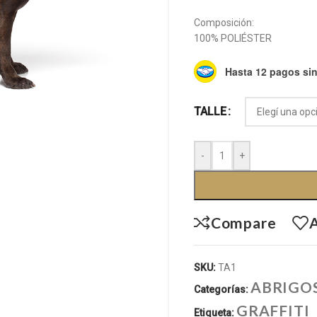
Composición:
100% POLIÉSTER
Hasta 12 pagos sin
TALLE
-
+
Compare
A
SKU:
TA1
ABRIGO
Categorías:
GRAFFITI
Etiqueta: